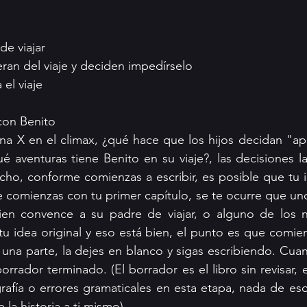
e viajar 
eran del viaje y deciden impedírselo 
el viaje
 con Benito 
a X en el climax, ¿qué hace que los hijos decidan "apro
 aventuras tiene Benito en su viaje?, las decisiones l
ho, conforme comienzas a escribir, es posible que tu i
 comienzas con tu primer capítulo, se te ocurre que uno 
en convence a su padre de viajar, o alguno de los ni
u idea original y eso está bien, el punto es que comience
una parte, la dejes en blanco y sigas escribiendo. Cua
rrador terminado. (El borrador es el libro sin revisar, 
grafía o errores gramaticales en esta etapa, nada de eso
la historia a ti mismo).  