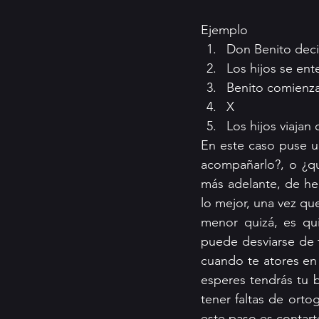
Ejemplo 
Don Benito decid
Los hijos se ent
Benito comienza 
X
Los hijos viajan
En este caso puse un
acompañarlo?, o ¿qué
más adelante, de hec
lo mejor, una vez que
menor quizá, es qui
puede desviarse de t
cuando te atores en 
esperes tendrás tu bo
tener faltas de orto
este paso es contarte 