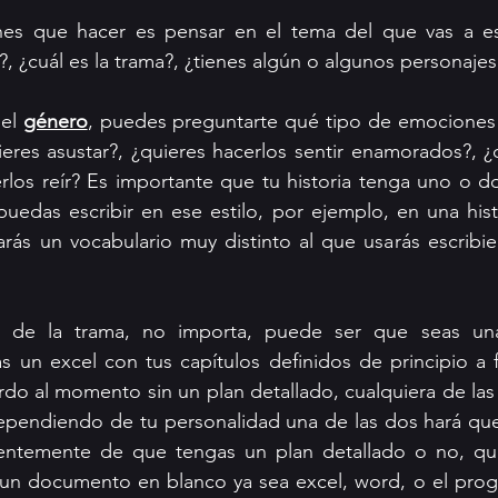
es que hacer es pensar en el tema del que vas a esc
a?, ¿cuál es la trama?, ¿tienes algún o algunos personaje
el 
género
, puedes preguntarte qué tipo de emociones 
uieres asustar?, ¿quieres hacerlos sentir enamorados?, ¿q
rlos reír? Es importante que tu historia tenga uno o d
uedas escribir en ese estilo, por ejemplo, en una histo
arás un vocabulario muy distinto al que usarás escribi
o de la trama, no importa, puede ser que seas un
s un excel con tus capítulos definidos de principio a f
do al momento sin un plan detallado, cualquiera de las
pendiendo de tu personalidad una de las dos hará que se
ntemente de que tengas un plan detallado o no, quer
 un documento en blanco ya sea excel, word, o el progr