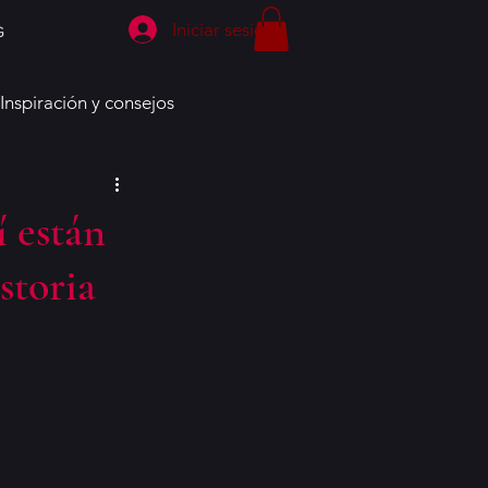
Iniciar sesión
G
Inspiración y consejos
í están
istoria