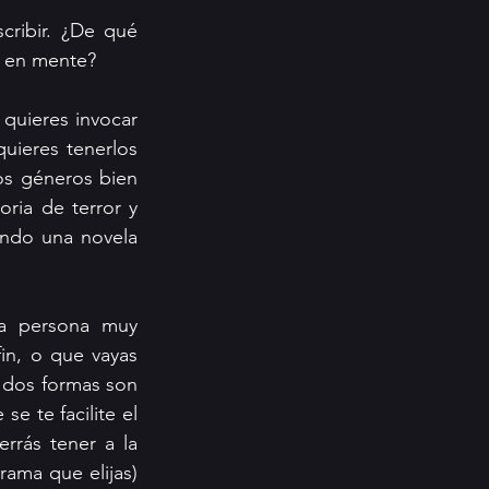
ribir. ¿De qué 
s en mente? 
quieres invocar 
uieres tenerlos 
os géneros bien 
ria de terror y 
endo una novela 
a persona muy 
in, o que vayas 
 dos formas son 
 te facilite el 
rás tener a la 
ama que elijas) 